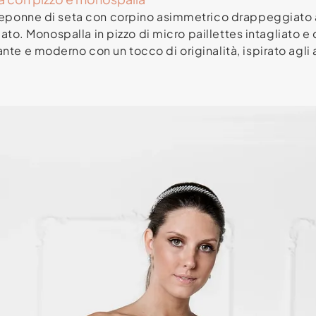
creponne di seta con corpino asimmetrico drappeggiato 
scato. Monospalla in pizzo di micro paillettes intagliato 
te e moderno con un tocco di originalità, ispirato agli a