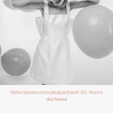
Abito Sposa corto jacquard anni ’60, fiocco
duchesse