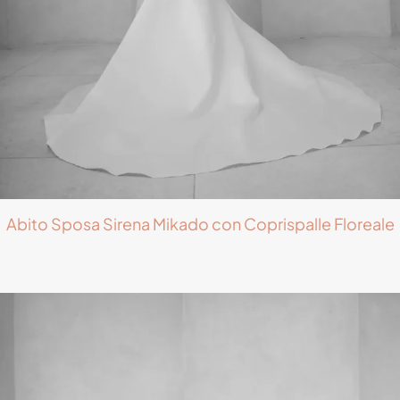
Abito Sposa Sirena Mikado con Coprispalle Floreale